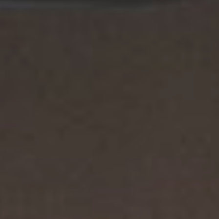
Home
Rooms
Food & Drinks
Biken
Entspannen
Outdoors