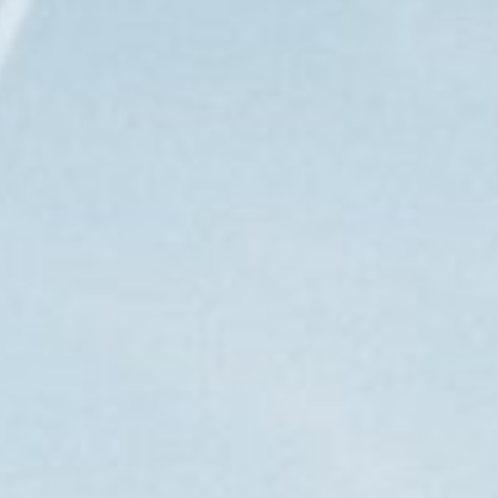
Home
Rooms
Food & Drinks
Biken
Entspannen