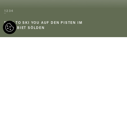
1
2
3
4
NICE TO SKI YOU AUF DEN PISTEN IM
SKIGEBIET SÖLDEN
Du willst einen Skiurlaub out of the box
verbringen? Um die Details kümmern
wir uns. Checke jetzt unsere Angebote
für einen Winterurlaub, der deinen
individuellen Ansprüchen gerecht wird
und alles vereint: Skifahren, Wellness,