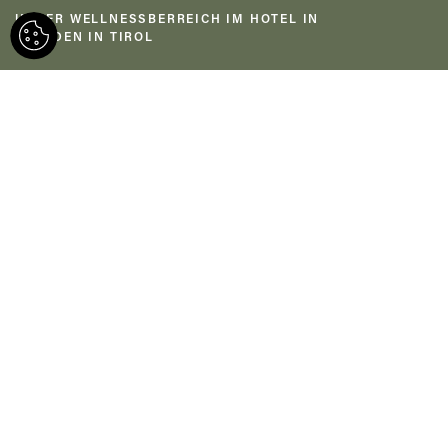
UNSER WELLNESSBERREICH IM HOTEL IN
SOELDEN IN TIROL
Das Bäckelar Wirt in Sölden liegt
idyllisch inmitten der Tiroler Alpen.
Tradition und moderne
Annehmlichkeiten vereinen sich hier
perfekt. Die gemütlichen Zimmer bieten
einen erholsamen Rückzugsort. In der
Küche werden regionale Spezialitäten
aus frischen Zutaten serviert. Umgeben