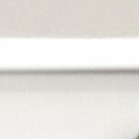
Rooms
Food & Drinks
Biken
Entspannen
Outdoors