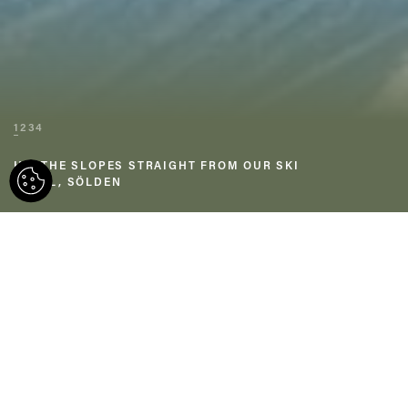
1
2
3
4
HIT THE SLOPES STRAIGHT FROM OUR SKI
HOTEL, SÖLDEN
If you want to be first on the slope,
you’ve come to the right place. Just 100
metres from the Gaislachkogl cable car,