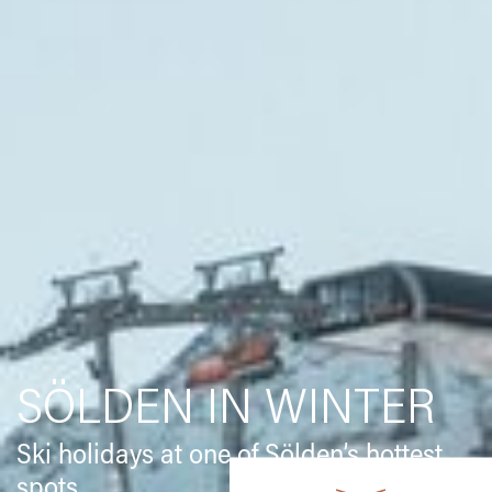
SÖLDEN IN WINTER
Ski holidays at one of Sölden’s hottest
spots