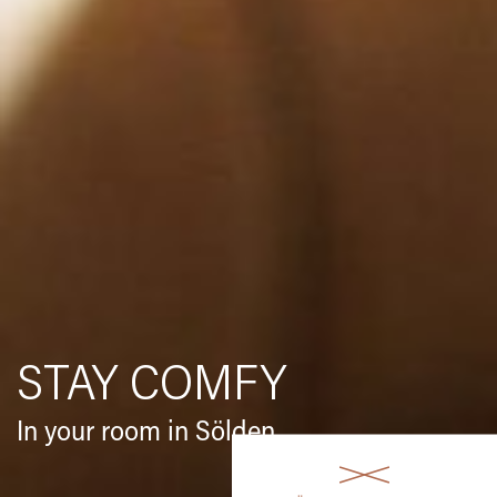
STAY COMFY
In your room in Sölden