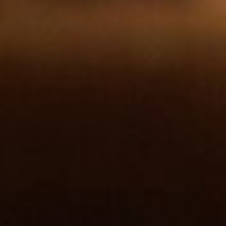
Home
Rooms
Food & drinks
Bike
Relax
Outdoors