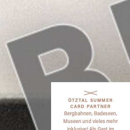
ÖTZTAL SUMMER
CARD PARTNER
Bergbahnen, Badeseen,
Museen und vieles mehr
inklusive! Als Gast im